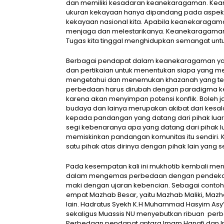
dan memiliki kesadaran keanekaragaman. Kean
ukuran kekayaan hanya dipandang pada aspe
kekayaan nasional kita. Apabila keanekaragama
menjaga dan melestarikanya. Keanekaragaman di
Tugas kita tinggal menghidupkan semangat unt
Berbagai pendapat dalam keanekaragaman yang
dan pertikaian untuk menentukan siapa yang m
mengetahui dan menemukan khazanah yang ter
perbedaan harus dirubah dengan paradigma
karena akan menyimpan potensi konflik. Boleh jadi
budaya dan lainya merupakan akibat dari ke
kepada pandangan yang datang dari pihak lua
segi kebenaranya apa yang datang dari pihak lu
memiskinkan pandangan komunitas itu sendiri.
satu pihak atas dirinya dengan pihak lain yang
Pada kesempatan kali ini mukhotib kembali men
dalam mengemas perbedaan dengan pendekat
maki dengan ujaran kebencian.
Sebagai contoh
empat Mazhab Besar, yaitu Mazhab Maliki, Maz
lain. Hadratus Syekh K.H Muhammad Hasyim Asy’a
sekaligus Muassis NU menyebutkan ribuan per
Perbedaan pendapat antara Imam Hanafi dan Im