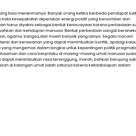
ng bisa menerimanya. Banyak orang ketika berbeda pendapat suli
kata kesepakatan diperlukan energi positif yang bersumber dari
edaan harus diyakini sebagai bentuk keniscayaan karena perbedaan 
enyahkan dari kehidupan manusia. Bentuk perbedaan sangat beranek
liran, agama, bangsa,dan masih banyak yang lainya. Segala macam
ensi dan kerawanan yang dapat menimbulkan konflik, apalagi kala
 yang mengemas dalam bingkai untuk kepentingan politik pragmatis
haaman dan cara berprilaku di masing-masing umat manusia suda
rkan dapat menimbulkan rasa tersinggung, marah, bahkan berujung sal
asan di kalangan umat salah satunya karena ketidaksiapan dalam