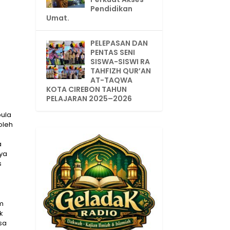
Pendidikan
Umat.
PELEPASAN DAN
PENTAS SENI
SISWA-SISWI RA
TAHFIZH QUR’AN
AT-TAQWA
KOTA CIREBON TAHUN
PELAJARAN 2025–2026
pula
oleh
a
ya
s
am
k
sa