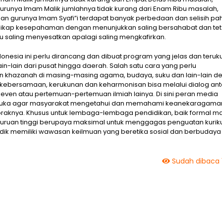
runya Imam Malik jumlahnya tidak kurang dari Enam Ribu masalah,
an gurunya Imam Syafi”i terdapat banyak perbedaan dan selisih pa
kap kesepahaman dengan menunjukkan saling bersahabat dan te
saling menyesatkan apalagi saling mengkafirkan.
sia ini perlu dirancang dan dibuat program yang jelas dan teruk
lain-lain dari pusat hingga daerah. Salah satu cara yang perlu
n khazanah di masing-masing agama, budaya, suku dan lain-lain d
i kebersamaan, kerukunan dan keharmonisan bisa melalui dialog ant
en atau pertemuan-pertemuan ilmiah lainya. Di sini peran media
erbuka agar masyarakat mengetahui dan memahami keanekaragama
oraknya. Khusus untuk lembaga-lembaga pendidikan, baik formal 
rguruan tinggi berupaya maksimal untuk menggagas penguatan kurik
didik memiliki wawasan keilmuan yang beretika sosial dan berbudaya
Sudah dibaca 1