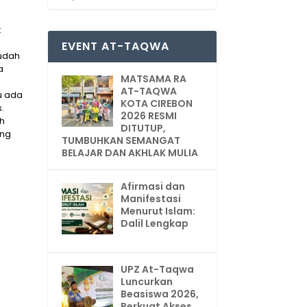
t
EVENT AT-TAQWA
sudah
a
MATSAMA RA
AT-TAQWA
u ada
KOTA CIREBON
.
2026 RESMI
h
DITUTUP,
ing
TUMBUHKAN SEMANGAT
BELAJAR DAN AKHLAK MULIA
Afirmasi dan
Manifestasi
Menurut Islam:
Dalil Lengkap
UPZ At-Taqwa
Luncurkan
Beasiswa 2026,
Perkuat Akses