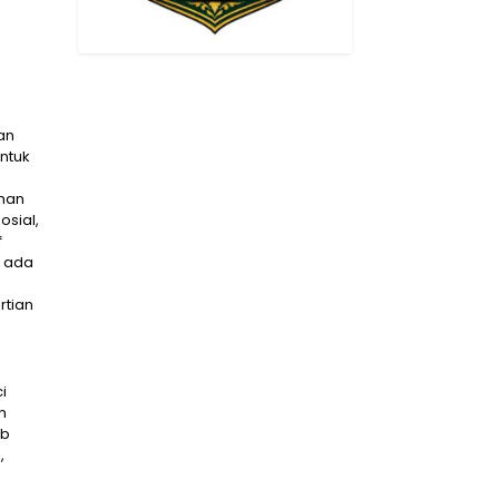
an
ntuk
man
osial,
f
n ada
rtian
i
n
ab
,