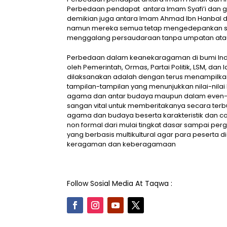
Perbedaan pendapat antara Imam Syafi’i dan gu
demikian juga antara Imam Ahmad Ibn Hanbal d
namun mereka semua tetap mengedepankan si
menggalang persaudaraan tanpa umpatan atau 
Perbedaan dalam keanekaragaman di bumi Indone
oleh Pemerintah, Ormas, Partai Politik, LSM, dan 
dilaksanakan adalah dengan terus menampilka
tampilan-tampilan yang menunjukkan nilai-nila
agama dan antar budaya maupun dalam even-ev
sangan vital untuk memberitakanya secara t
agama dan budaya beserta karakteristik dan c
non formal dari mulai tingkat dasar sampai pe
yang berbasis multikultural agar para peserta 
keragaman dan keberagamaan
Follow Sosial Media At Taqwa :