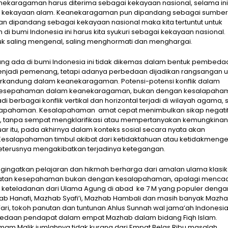
ekaragaman harus diterima sebagai kekayaan nasional, selama ini
k kekayaan alam. Keanekaragaman pun dipandang sebagai sumber
n dipandang sebagai kekayaan nasional maka kita tertuntut untuk
 bumi Indonesia ini harus kita syukuri sebagai kekayaan nasional.
uk saling mengenal, saling menghormati dan menghargai.
 ada di bumi Indonesia ini tidak dikemas dalam bentuk pembeda
enjadi pemenang, tetapi adanya perbedaan dijadikan rangsangan u
kandung dalam keanekaragaman. Potensi-potensi konflik dalam
 kesepahaman dalam keanekaragaman, bukan dengan kesalapaha
 berbagai konflik vertikal dan horizontal terjadi di wilayah agama, s
salapahaman. Kesalapahaman
amat cepat menimbulkan sikap negati
r, tanpa sempat mengklarifikasi atau mempertanyakan kemungkina
ar itu, pada akhirnya dalam konteks sosial secara nyata akan
Kesalapahaman timbul akibat dari ketidaktahuan atau ketidakmenge
 seterusnya mengakibatkan terjadinya ketegangan.
gingatkan pelajaran dan hikmah berharga dari amalan ulama klasik
an kesepahaman bukan dengan kesalapahaman, apalagi mencac
 keteladanan dari Ulama Agung di abad ke 7 M yang populer denga
hab Hanafi, Mazhab Syafi’i, Mazhab Hambali dan masih banyak Mazh
ri, tokoh panutan dan tuntunan Ahlus Sunnah wal jama’ah Indonesia
bedaan pendapat dalam empat Mazhab dalam bidang Fiqh Islam.
am Malik jumlahnya tidak kurang dari Empat Belas Ribu masalah,