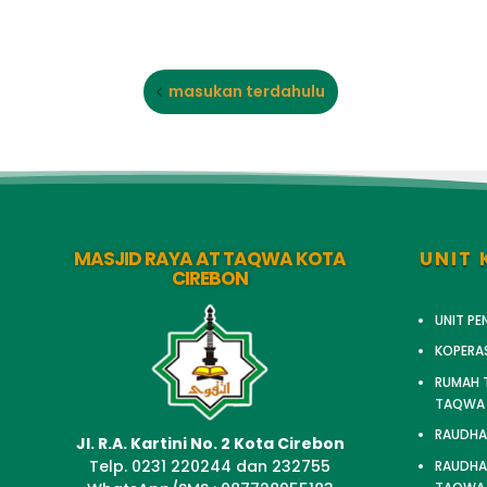
masukan terdahulu
MASJID RAYA AT TAQWA KOTA
UNIT 
CIREBON
UNIT P
KOPERA
RUMAH T
TAQWA
RAUDHA
Jl. R.A. Kartini No. 2 Kota Cirebon
Telp. 0231 220244 dan 232755
RAUDHAT