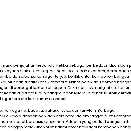
i masa penjajahan terdahulu, ketika bebagai perbedaan ditambah 
ekayaan alam. Demi kepentingan politik dan ekonomi, perbedaan 
domba dan dibenturkan agar terjadi konflik antar komponen bangsa
euntungan dibalik konflik tersebut. Akibat politik adu domba bangs
 di berbagai sektor kehidupan. Di zaman sekarang ini kita tentun
rbedaan di dalam tubuh bangsa Indonesia ini. Kita harus lebih cerda
gar tercipta kerukunan universal.
aman agama, budaya, bahasa, suku, dan lain-lain. Berbagai
arus dikelola dengan baik dan bersinergi dalam rangka suatu progr
anan nasional berbasis kerukunan. Adapun yang perlu dibangun untu
unan dengan melakukan silaturahmi antar berbagai komponen bang