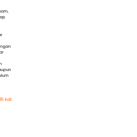
ham,
tap
ur
engan
ar
n
maupun
ulum
6 kali