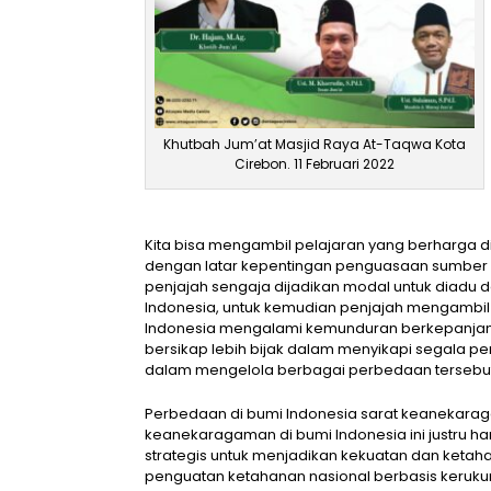
Khutbah Jum’at Masjid Raya At-Taqwa Kota
Cirebon. 11 Februari 2022
Kita bisa mengambil pelajaran yang berharga d
dengan latar kepentingan penguasaan sumber k
penjajah sengaja dijadikan modal untuk diadu 
Indonesia, untuk kemudian penjajah mengambil k
Indonesia mengalami kemunduran berkepanjangan
bersikap lebih bijak dalam menyikapi segala pe
dalam mengelola berbagai perbedaan tersebut a
Perbedaan di bumi Indonesia sarat keanekarag
keanekaragaman di bumi Indonesia ini justru h
strategis untuk menjadikan kekuatan dan ketah
penguatan ketahanan nasional berbasis keruk