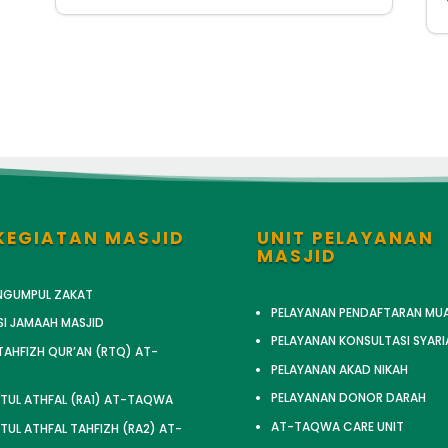
KEGIATAN MASJID
UNIT PELAYANAN
MASJID
ENGUMPUL ZAKAT
PELAYANAN PENDAFTARAN MU
SI JAMAAH MASJID
PELAYANAN KONSULTASI SYARI
AHFIZH QUR’AN (RTQ) AT-
PELAYANAN AKAD NIKAH
PELAYANAN DONOR DARAH
TUL ATHFAL (RA1) AT-TAQWA
AT-TAQWA CARE UNIT
UL ATHFAL TAHFIZH (RA2) AT-