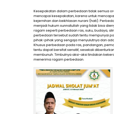
Kesepakatan dalam perbedaan tidak semua ora
mencapai kesepakatan, karena untuk mencapai 
kejernihan dan keikhlasan nurani (hati). Perb
menjadi hukum sunnatullah yang tidak bisa di
ragam seperti perbedaan ras, suku, budaya, a
perbedaan tersebut sudah tentu mempunyai pot
pihak-pihak yang sengaja menyulutnya dan ada
Khusus perbedaan pada ras, pandangan, pema
tentu dapat bersifat sensitif, sesekali dibentu
membunuh. Timbulnya aksi-aksi tindakan keker
menerima ragam perbedaan.