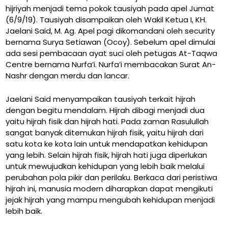
hijriyah menjadi tema pokok tausiyah pada apel Jumat
(6/9/19). Tausiyah disampaikan oleh Wakil Ketua I, KH.
Jaelani Said, M. Ag. Apel pagi dikomandani oleh security
bernama Surya Setiawan (Ocoy). Sebelum apel dimulai
ada sesi pembacaan ayat suci oleh petugas At-Taqwa
Centre bernama Nurfa’i. Nurfa’i membacakan Surat An-
Nashr dengan merdu dan lancar.
Jaelani Said menyampaikan tausiyah terkait hijrah
dengan begitu mendalam. Hijrah dibagi menjadi dua
yaitu hijrah fisik dan hijrah hati. Pada zaman Rasulullah
sangat banyak ditemukan hijrah fisik, yaitu hijrah dari
satu kota ke kota lain untuk mendapatkan kehidupan
yang lebih. Selain hijrah fisik, hijrah hati juga diperlukan
untuk mewujudkan kehidupan yang lebih baik melalui
perubahan pola pikir dan perilaku. Berkaca dari peristiwa
hijrah ini, manusia modern diharapkan dapat mengikuti
jejak hijrah yang mampu mengubah kehidupan menjadi
lebih baik.