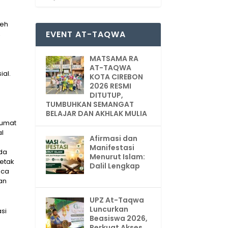
leh
EVENT AT-TAQWA
,
MATSAMA RA
AT-TAQWA
ial.
KOTA CIREBON
2026 RESMI
DITUTUP,
TUMBUHKAN SEMANGAT
BELAJAR DAN AKHLAK MULIA
jumat
al
Afirmasi dan
n
Manifestasi
da
Menurut Islam:
cetak
Dalil Lengkap
aca
an
UPZ At-Taqwa
Luncurkan
si
Beasiswa 2026,
Perkuat Akses