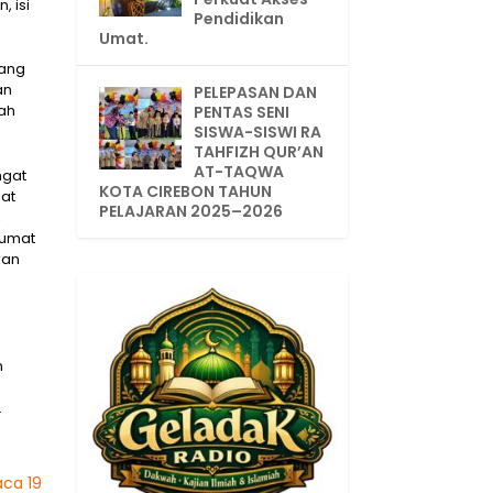
 isi
Pendidikan
Umat.
yang
an
PELEPASAN DAN
lah
PENTAS SENI
SISWA-SISWI RA
TAHFIZH QUR’AN
AT-TAQWA
ngat
KOTA CIREBON TAHUN
at
PELAJARAN 2025–2026
,
jumat
kan
n
.
ca 19