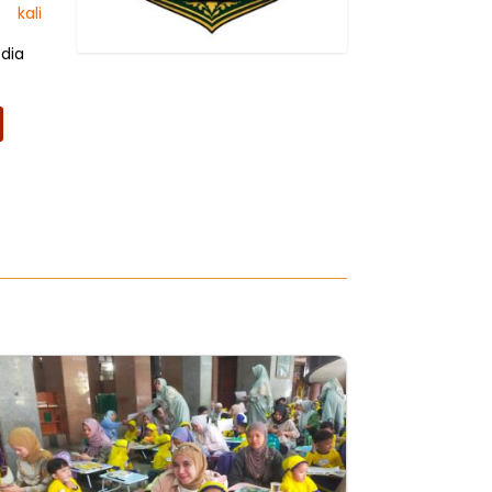
kali
edia