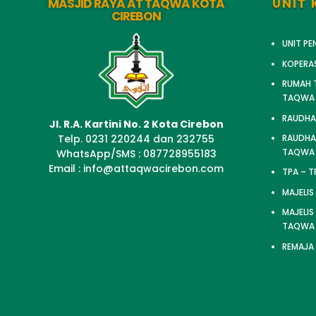
MASJID RAYA AT TAQWA KOTA
UNIT 
CIREBON
UNIT P
KOPERA
RUMAH T
TAQWA
RAUDHA
Jl. R.A. Kartini No. 2 Kota Cirebon
Telp. 0231 220244 dan 232755
RAUDHAT
TAQWA
WhatsApp/SMS : 087728955183
Email : info@attaqwacirebon.com
TPA – 
MAJELIS
MAJELIS
TAQWA
REMAJA