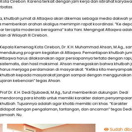
a Cirebon. Karena terkait dengan jam kerja dan istirahat karyawan,
rbatas.
 khutbah jumat di Attaqwa akan dikemas sebagai media dakwah 
qwa memberikan arahan skaligus memimpin rapat koordinasi. “Ke dep
 Agar tercipta moderasi beragama” kata Yani. Mengingat Attaqwa ada
in di Wilayah III Cirebon.
Kepala Kemenag Kota Cirebon, Dr. K.H. Muhammad Ahsan, M.Ag., sa
mendukung program kegiatan di Attaqwa. Pemantapan khutbah jum
Attaqwa harus dilaksanakan agar persiapannya tertata dengan rapi
sistematis, dan hasil maksimal. Ahsan menegaskan bahwa khutbah 
harus menjaga perdamaian di masyarakat. “Ketika kita menyampai
khutbah kepada masyarakat jangan sampai dengan menggunakan
ujaran kebencian” tegas Ahsan.
Prof Dr. K.H. Dedi Djubaedi, M.Ag., turut memberikan dukungan. Dedi
mendorong para khotib untuk memiliki karakter dalam penyampaia
khutbah. Tujuannya adalah agar khotib memiliki ciri khas. “Karakter
didapat dengan pengalaman, tantangan, dan ancaman” tegas Dedi
jamaah. Nu.
Sudah diba