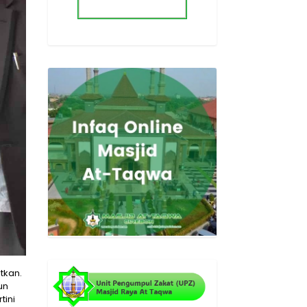
tkan.
un
tini