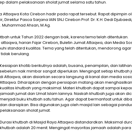
p dalam pelaksanaan sholat jumat selama satu tahun.
 Attaqwa Kota Cirebon hadir pada rapat tersebut. Rapat dipimpin o
r, Direktur Pasca Sarjana IAIN SNJ Cirebon Prof. Dr. K.H. Dedi Djubaedi
.H. Muhammad Ahsan, M.Ag.
bah untuk Tahun 2022 dengan baik, karena tema telah ditentukan.
 attaqwa, harian Fajar Cirebon, Buletin Jumat Attaqwa, dan Media Sos
hi standard kualitas. Tema yang telah ditentukan, mendorong agar
tidak berulang.
Kesiapan khotib berikutnya adalah, busana, penampilan, dan latihan
sebelum naik mimbar sangat diperlukan. Mengingat setiap khutbah 
di Attaqwa, akan disiarkan secara langsung di kanal dan media sosi
Attaqwa. Diharapkan dengan persiapan matang akan menghasilka
kualitas khutbah yang maksimal. Materi khutbah dapat sampai kepa
jamaah jumat dan Umat Islam lainnya. Naskah khutbah juga akan di
menjadi buku khutbah satu tahun. Agar dapat bermanfaat untuk dib
dan diarsipkan. Bisa digunakan juga oleh masjid lain sebagai pandu
pelaksanaan sholat jumat.
Durasi khutbah di Masjid Raya Attaqwa distandardkan. Maksimal dura
khutbah adalah 20 menit. Mengingat mayoritas jamaah adalah para