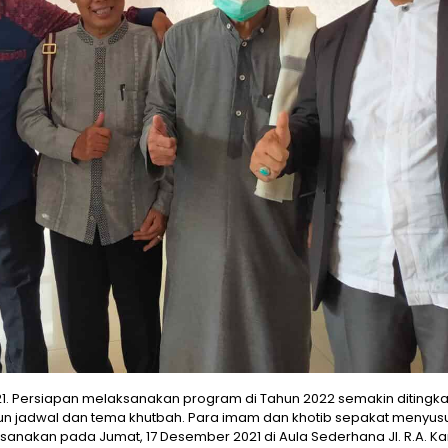
21. Persiapan melaksanakan program di Tahun 2022 semakin ditingka
un jadwal dan tema khutbah. Para imam dan khotib sepakat menyus
anakan pada Jumat, 17 Desember 2021 di Aula Sederhana Jl. R.A. Kar