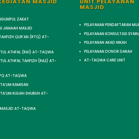
KEGIATAN MASJID
UNIT PELAYANAN
MASJID
ENGUMPUL ZAKAT
PELAYANAN PENDAFTARAN MU
SI JAMAAH MASJID
PELAYANAN KONSULTASI SYARI
AHFIZH QUR’AN (RTQ) AT-
PELAYANAN AKAD NIKAH
PELAYANAN DONOR DARAH
TUL ATHFAL (RA1) AT-TAQWA
AT-TAQWA CARE UNIT
UL ATHFAL TAHFIZH (RA2) AT-
TPQ AT-TAQWA
 TA’LIM KAMISAN
 TA’LIM KULIAH SHUBUH AT-
 MASJID AT-TAQWA